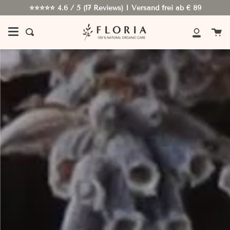
Skip
⭐⭐⭐⭐⭐ 4.6 / 5 (17 Reviews) I Versand frei ab € 89
to
content
Ca
Search
My
Accoun