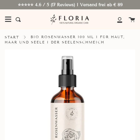
Weiter
⭐⭐⭐⭐⭐ 4.6 / 5 (17 Reviews) I Versand frei ab € 89
W
Suchen
Mein
Konto
BIO ROSENWASSER 100 ML I FÜR HAUT,
START
HAAR UND SEELE I DER SEELENSCHMEICH