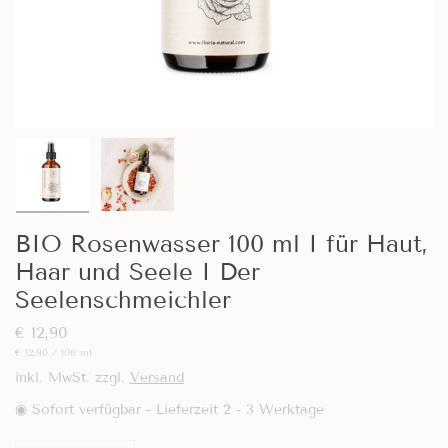
BIO Rosenwasser 100 ml I für Haut,
Haar und Seele I Der
Seelenschmeichler
€ 12,90
Preis
je
€ 12,90
/
100 ml
pro
inkl. MwSt. zzgl.
Versand
Einheit
◉ Sofort verfügbar - Lieferzeit 2 - 3 Werktage
Anzahl