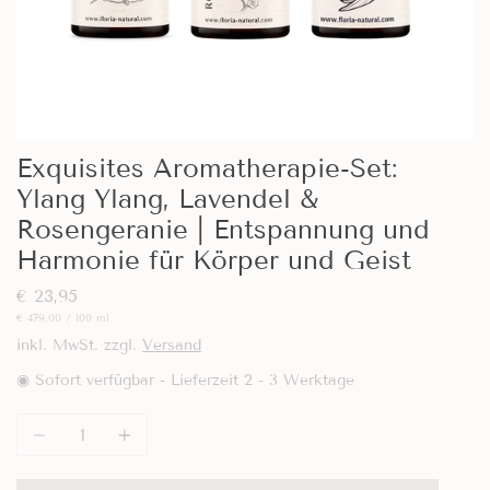
Exquisites Aromatherapie-Set:
Ylang Ylang, Lavendel &
Rosengeranie | Entspannung und
Harmonie für Körper und Geist
€ 23,95
Preis
je
€ 479,00
/
100 ml
pro
inkl. MwSt. zzgl.
Versand
Einheit
◉ Sofort verfügbar - Lieferzeit 2 - 3 Werktage
Anzahl