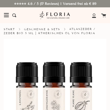
Weiter
⭐⭐⭐⭐⭐ 4.6 / 5 (17 Reviews) I Versand frei ab € 89
W
Suchen
Mein
Konto
ATLASZEDER /
START
GESCHENKE & SETS
ZEDER BIO 5 ML | ÄTHERISCHES ÖL VON FLORIA